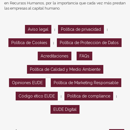
en Recursos Humanos, por la importancia que cada vez más prestan
las empresas al capital humano.
Aviso legal
Política de privacidad
|
|
Política de Cookies
Política de Protección de Datos
|
Acreditaciones
FAQs
Política de Calidad y Medio Ambiente
Opiniones EUDE
Política de Marketing Responsable
Código ético EUDE
Política de compliance
|
|
EUDE Digital