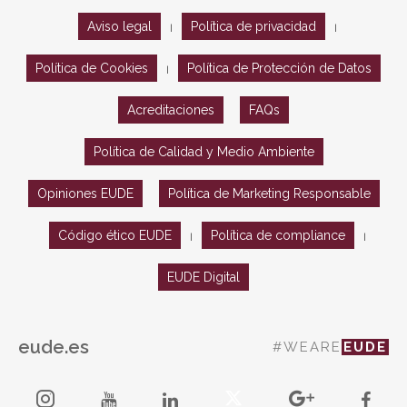
Aviso legal
Política de privacidad
|
|
Política de Cookies
Política de Protección de Datos
|
Acreditaciones
FAQs
Política de Calidad y Medio Ambiente
Opiniones EUDE
Política de Marketing Responsable
Código ético EUDE
Política de compliance
|
|
EUDE Digital
eude.es
#WEARE
EUDE