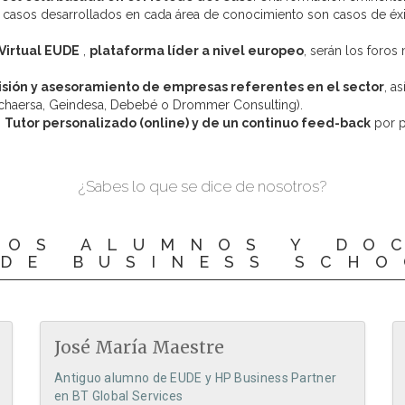
 casos desarrollados en cada área de conocimiento son casos de éxito
Virtual EUDE
,
plataforma líder a nivel europeo
, serán los foro
isión y asesoramiento de empresas referentes en el sector
, a
 Inchaersa, Geindesa, Debebé o Drommer Consulting).
n
Tutor personalizado (online) y de un continuo feed-back
por p
¿Sabes lo que se dice de nosotros?
LOS ALUMNOS Y DO
DE BUSINESS SCH
José María Maestre
Antiguo alumno de EUDE y HP Business Partner
en BT Global Services