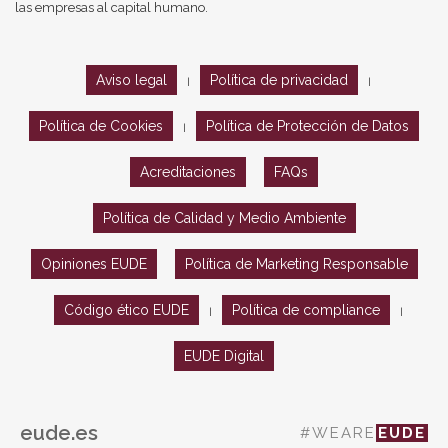
las empresas al capital humano.
Aviso legal
Política de privacidad
|
|
Política de Cookies
Política de Protección de Datos
|
Acreditaciones
FAQs
Política de Calidad y Medio Ambiente
Opiniones EUDE
Política de Marketing Responsable
Código ético EUDE
Política de compliance
|
|
EUDE Digital
eude.es
#WEARE
EUDE