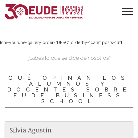
GALERIA DE
VÍDEO
[chr-youtube-gallery order=”DESC” orderby=”date” posts=”6″]
¿Sabes lo que se dice de nosotros?
QUÉ OPINAN LOS
ALUMNOS Y
DOCENTES SOBRE
EUDE BUSINESS
SCHOOL
Silvia Agustín