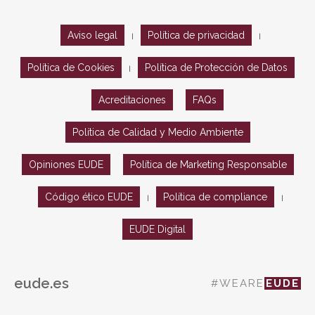
Aviso legal
Política de privacidad
|
|
Política de Cookies
Política de Protección de Datos
|
Acreditaciones
FAQs
Política de Calidad y Medio Ambiente
Opiniones EUDE
Política de Marketing Responsable
Código ético EUDE
Política de compliance
|
|
EUDE Digital
eude.es
#WEARE
EUDE