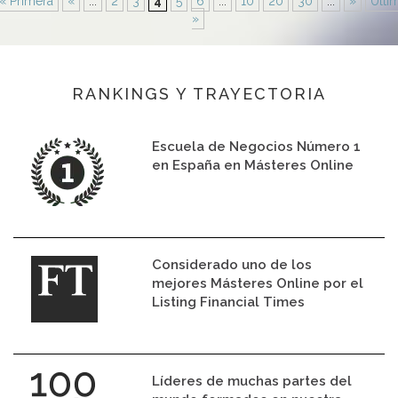
« Primera
«
...
2
3
4
5
6
...
10
20
30
...
»
Últi
»
RANKINGS Y TRAYECTORIA
Escuela de Negocios Número 1
en España en Másteres Online
Considerado uno de los
mejores Másteres Online por el
Listing Financial Times
Líderes de muchas partes del