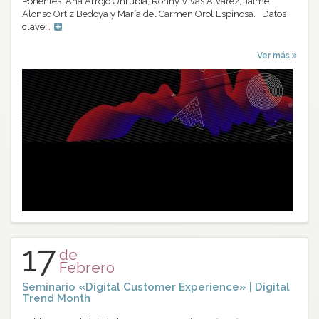
Ponentes: Ana Arrojo Onrubia, Ronny Vivas Álvarez, Jaime
Alonso Ortiz Bedoya y María del Carmen Orol Espinosa. Datos
clave:…
Ver más
17
de
Febrero
Seminario «Digital Customer Experience» | Digital
Trend Month