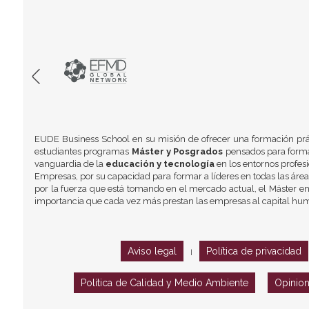
EUDE Business School en su misión de ofrecer una formación prá
estudiantes programas
Máster y Posgrados
pensados para formar
vanguardia de la
educación y tecnología
en los entornos profes
Empresas, por su capacidad para formar a líderes en todas las área
por la fuerza que está tomando en el mercado actual, el Máster en
importancia que cada vez más prestan las empresas al capital hu
Aviso legal
Política de privacidad
|
Política de Calidad y Medio Ambiente
Opinio