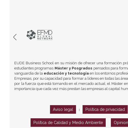
EUDE Business School en su misión de ofrecer una formación prá
estudiantes programas
Máster y Posgrados
pensados para formar
vanguardia de la
educación y tecnología
en los entornos profes
Empresas, por su capacidad para formar a líderes en todas las área
por la fuerza que está tomando en el mercado actual, el Máster en
importancia que cada vez más prestan las empresas al capital hu
Aviso legal
Política de privacidad
|
Política de Calidad y Medio Ambiente
Opinio