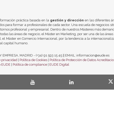
formación práctica basada en la
gestión y dirección
en las diferentes á
os para formar a profesionales de cada sector. Una escuela de negocios si
ntornos profesional y empresarial. Dentro de nuestros Másteres más demand
todas las áreas de negocio, el Máster en Marketing, por ser una de las áreas
 el Máster en Comercio Internacional, por la tendencia a la internacionali
al capital humano.
PRESA, MADRID - (+34) 91 593 15 45 || EMAIL: informacion@eude.es
e privacidad
|
Política de Cookies
|
Política de Protección de Datos
Acreditaci
co EUDE
|
Política de compliance
|
EUDE Digital