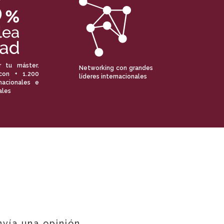
r tu máster.
Networking con grandes
con + 1.200
líderes internacionales
nacionales e
ales
nvía una opinión